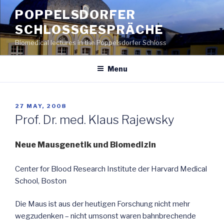
Skip
POPPELSDORFER
to
SCHLOSSGESPRÄCHE
content
Biomedical lectures in the Poppelsdorfer Schloss
Menu
POSTED
27 MAY, 2008
ON
Prof. Dr. med. Klaus Rajewsky
Neue Mausgenetik und Biomedizin
Center for Blood Research Institute der Harvard Medical
School, Boston
Die Maus ist aus der heutigen Forschung nicht mehr
wegzudenken – nicht umsonst waren bahnbrechende