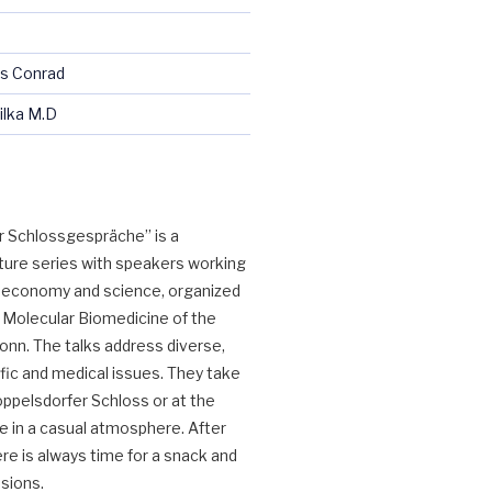
us Conrad
ilka M.D
 Schlossgespräche” is a 
ture series with speakers working 
y, economy and science, organized 
 Molecular Biomedicine of the 
onn. The talks address diverse, 
fic and medical issues. They take 
oppelsdorfer Schloss or at the 
e in a casual atmosphere. After 
re is always time for a snack and 
ssions.