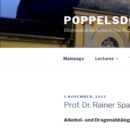
Skip
to
POPPELSD
content
Biomedical lectures in the Po
Mainpage
Lectures
POSTED
5 NOVEMBER, 2013
ON
Prof. Dr. Rainer Sp
Alkohol- und Drogenabhäng