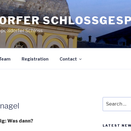
ORFER SCHLOSSGES
ppelsdorfer Schloss
Team
Registration
Contact
Search
anagel
for:
ig: Was dann?
LATEST NE